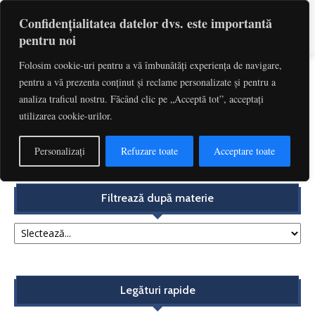
Confidențialitatea datelor dvs. este importantă
pentru noi
Folosim cookie-uri pentru a vă îmbunătăți experiența de navigare,
pentru a vă prezenta conținut și reclame personalizate și pentru a
Etichetă: Horatiu Brisc
analiza traficul nostru. Făcând clic pe „Acceptă tot”, acceptați
utilizarea cookie-urilor.
VAT Treatment of Public Bodies under Article 13(1) of
Directive 2006/112/CE | Horațiu Brisc
Personalizați
Refuzare toate
Acceptare toate
Redactia
-
noiembrie 14, 2017
Filtrează după materie
Legături rapide