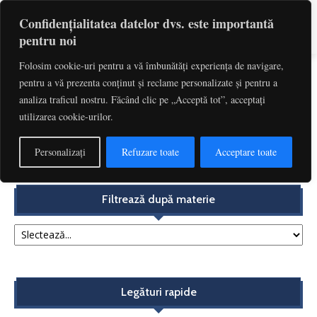
Confidențialitatea datelor dvs. este importantă
pentru noi
Folosim cookie-uri pentru a vă îmbunătăți experiența de navigare,
pentru a vă prezenta conținut și reclame personalizate și pentru a
Etichetă: Impozit Pentru Hoteluri
analiza traficul nostru. Făcând clic pe „Acceptă tot”, acceptați
utilizarea cookie-urilor.
Impozitul specific industriei ospitalității – o radiografie
la 6 luni de la intrarea în...
Personalizați
Refuzare toate
Acceptare toate
Redactia
-
septembrie 27, 2017
Filtrează după materie
Legături rapide