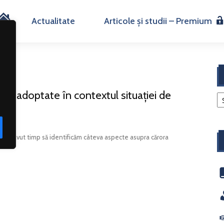
H
Actualitate
Articole și studii – Premium
o
m
ile adoptate în contextul situației de
e
0, am avut timp să identificăm câteva aspecte asupra cărora