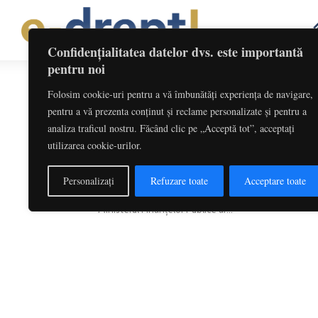
Confidențialitatea datelor dvs. este importantă
pentru noi
Folosim cookie-uri pentru a vă îmbunătăți experiența de navigare,
Etichetă: Impozitare Salarii
pentru a vă prezenta conținut și reclame personalizate și pentru a
analiza traficul nostru. Făcând clic pe „Acceptă tot”, acceptați
Câteva neclarități legate de măsur
utilizarea cookie-urilor.
urgență actuale | Mirela...
Redactia
-
martie 24, 2020
Personalizați
Refuzare toate
Acceptare toate
La câteva zile de la data publicării O.U.G. nr. 30/202
Ministerul Finanțelor Publice ar...