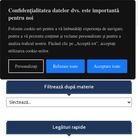
Confidențialitatea datelor dvs. este importantă
pentru noi
Folosim cookie-uri pentru a vă îmbunătăți experiența de navigare,
pentru a vă prezenta conținut și reclame personalizate și pentru a
Etichetă: Lege Intertemporala
analiza traficul nostru. Făcând clic pe „Acceptă tot”, acceptați
utilizarea cookie-urilor.
Aplicarea în timp a normelor privind clauzele abuzive.
Acțiunea în încetarea utilizării clauzelor abuzive...
Personalizați
Refuzare toate
Acceptare toate
Redactia
-
decembrie 4, 2017
Filtrează după materie
Legături rapide