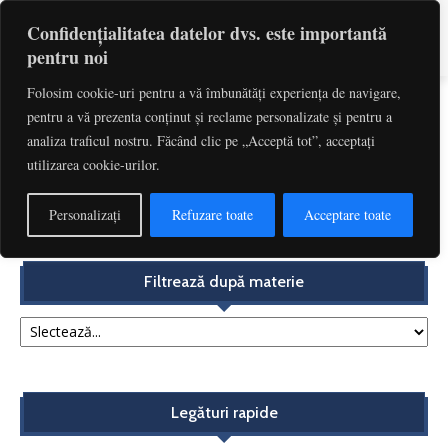
Confidențialitatea datelor dvs. este importantă
pentru noi
Folosim cookie-uri pentru a vă îmbunătăți experiența de navigare,
pentru a vă prezenta conținut și reclame personalizate și pentru a
Etichetă: Legea 146/1997
analiza traficul nostru. Făcând clic pe „Acceptă tot”, acceptați
utilizarea cookie-urilor.
Taxele judiciare de timbru – aspecte reflectate în
jurisprudența Curții Constituționale | Ionița Cochințu
Personalizați
Refuzare toate
Acceptare toate
Redactia
-
noiembrie 13, 2017
Filtrează după materie
Legături rapide