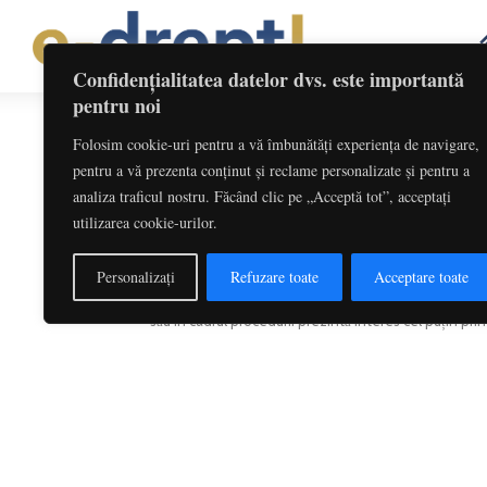
Confidențialitatea datelor dvs. este importantă
pentru noi
Folosim cookie-uri pentru a vă îmbunătăți experiența de navigare,
Etichetă: Legea 85/2014
pentru a vă prezenta conținut și reclame personalizate și pentru a
analiza traficul nostru. Făcând clic pe „Acceptă tot”, acceptați
Comportamente specifice ale credit
utilizarea cookie-urilor.
Irina Gherman
Redactia
-
septembrie 26, 2017
Personalizați
Refuzare toate
Acceptare toate
Creditorul fiscal este figura omniprezentă a proceduri
său în cadrul procedurii prezintă interes cel puțin prin