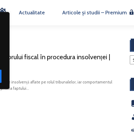
H
Actualitate
Articole și studii – Premium
o
m
orului fiscal în procedura insolvenței |
e
lor de insolvență aflate pe rolul tribunalelor, iar comportamentul
 prisma faptului...