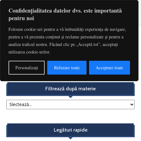
Confidențialitatea datelor dvs. este importantă
pentru noi
Folosim cookie-uri pentru a vă îmbunătăți experiența de navigare,
pentru a vă prezenta conținut și reclame personalizate și pentru a
Etichetă: Legea Conflictului
analiza traficul nostru. Făcând clic pe „Acceptă tot”, acceptați
utilizarea cookie-urilor.
Aplicarea în timp a normelor privind clauzele abuzive.
Acțiunea în încetarea utilizării clauzelor abuzive...
Personalizați
Refuzare toate
Acceptare toate
Redactia
-
decembrie 4, 2017
Filtrează după materie
Legături rapide