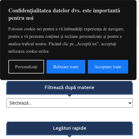
Confidențialitatea datelor dvs. este importantă
pentru noi
Folosim cookie-uri pentru a vă îmbunătăți experiența de navigare,
pentru a vă prezenta conținut și reclame personalizate și pentru a
Etichetă: Legea Societatilor
analiza traficul nostru. Făcând clic pe „Acceptă tot”, acceptați
utilizarea cookie-urilor.
Planurile de acțiuni – O nouă reglementare ce poate fi
de interes pentru mai...
Personalizați
Refuzare toate
Acceptare toate
Redactia
-
noiembrie 13, 2017
Filtrează după materie
Legături rapide