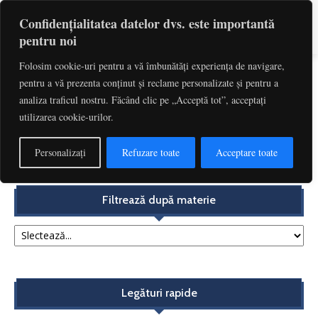
Confidențialitatea datelor dvs. este importantă
pentru noi
Folosim cookie-uri pentru a vă îmbunătăți experiența de navigare,
pentru a vă prezenta conținut și reclame personalizate și pentru a
Etichetă: Legi Obligatorii
analiza traficul nostru. Făcând clic pe „Acceptă tot”, acceptați
utilizarea cookie-urilor.
Aplicarea în timp a normelor privind clauzele abuzive.
Acțiunea în încetarea utilizării clauzelor abuzive...
Personalizați
Refuzare toate
Acceptare toate
Redactia
-
decembrie 4, 2017
Filtrează după materie
Legături rapide