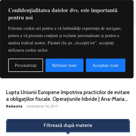
Confidențialitatea datelor dvs. este importantă
pentru noi
Folosim cookie-uri pentru a vă îmbunătăți experiența de navigare,
pentru a vă prezenta conținut și reclame personalizate și pentru a
Etichetă: Limitarea Deductibilitatii
analiza traficul nostru. Făcând clic pe „Acceptă tot”, acceptați
Dobanzii
utilizarea cookie-urilor.
Costurile excendentare ale îndatorării – reguli fiscale
Personalizați
Refuzare toate
Acceptare toate
noi începând cu 1 ianuarie 2018. De...
Redactia
-
iulie 26, 2018
Lupta Uniunii Europene împotriva practicilor de evitare
a obligațiilor fiscale. Operațiunile hibride | Ana-Maria...
Redactia
-
noiembrie 14, 2017
Filtrează după materie