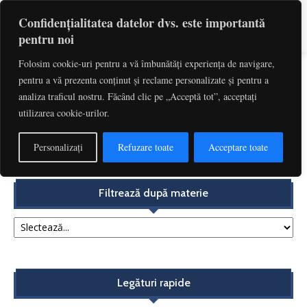
Confidențialitatea datelor dvs. este importantă
pentru noi
Folosim cookie-uri pentru a vă îmbunătăți experiența de navigare,
pentru a vă prezenta conținut și reclame personalizate și pentru a
Etichetă: Marfuri
analiza traficul nostru. Făcând clic pe „Acceptă tot”, acceptați
utilizarea cookie-urilor.
Statele membre nu pot impune o taxă pe exportul
energiei electrice produse pe teritoriul...
Personalizați
Refuzare toate
Acceptare toate
Redactia
-
decembrie 6, 2018
Filtrează după materie
Legături rapide