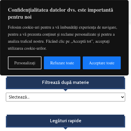
Confidențialitatea datelor dvs. este importantă
pentru noi
Folosim cookie-uri pentru a vă îmbunătăți experiența de navigare,
pentru a vă prezenta conținut și reclame personalizate și pentru a
Etichetă: Negotia Futura
analiza traficul nostru. Făcând clic pe „Acceptă tot”, acceptați
utilizarea cookie-urilor.
Aplicarea în timp a normelor privind clauzele abuzive.
Acțiunea în încetarea utilizării clauzelor abuzive...
Personalizați
Refuzare toate
Acceptare toate
Redactia
-
decembrie 4, 2017
Filtrează după materie
Legături rapide