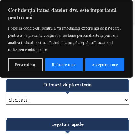
Confidențialitatea datelor dvs. este importantă
pentru noi
Folosim cookie-uri pentru a vă îmbunătăți experiența de navigare,
pentru a vă prezenta conținut și reclame personalizate și pentru a
Etichetă: Norma De Drept Substantial
analiza traficul nostru. Făcând clic pe „Acceptă tot”, acceptați
utilizarea cookie-urilor.
Aplicarea în timp a normelor privind clauzele abuzive.
Acțiunea în încetarea utilizării clauzelor abuzive...
Personalizați
Refuzare toate
Acceptare toate
Redactia
-
decembrie 4, 2017
Filtrează după materie
Legături rapide