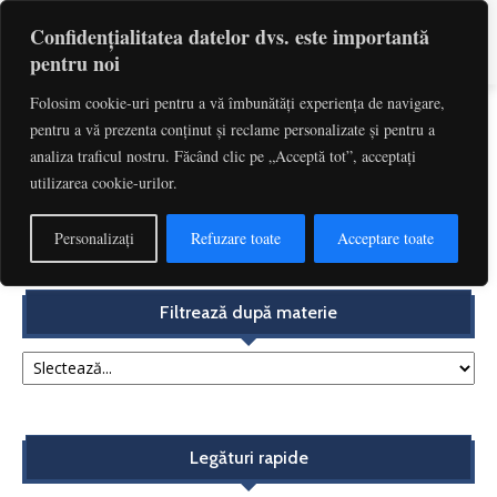
Confidențialitatea datelor dvs. este importantă
pentru noi
Folosim cookie-uri pentru a vă îmbunătăți experiența de navigare,
pentru a vă prezenta conținut și reclame personalizate și pentru a
Etichetă: Notificarea De Dare In Plata
analiza traficul nostru. Făcând clic pe „Acceptă tot”, acceptați
utilizarea cookie-urilor.
Efectul suspensiv al notificării de dare în plată oglindit
în Decizia Curții Constituționale nr....
Personalizați
Refuzare toate
Acceptare toate
Redactia
-
decembrie 4, 2017
Filtrează după materie
Legături rapide