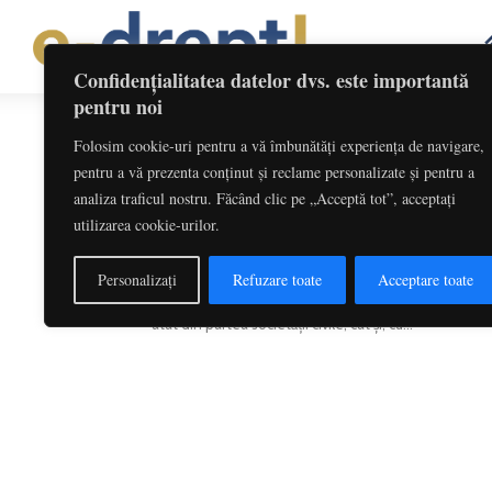
Confidențialitatea datelor dvs. este importantă
pentru noi
Folosim cookie-uri pentru a vă îmbunătăți experiența de navigare,
Etichetă: OG 22/2002
pentru a vă prezenta conținut și reclame personalizate și pentru a
analiza traficul nostru. Făcând clic pe „Acceptă tot”, acceptați
Epopeea restituirii taxelor de polua
utilizarea cookie-urilor.
conturilor deschise la Trezorerie...
Redactia
-
octombrie 6, 2017
Personalizați
Refuzare toate
Acceptare toate
Protejarea drepturilor justițiabililor și aplicarea pr
atât din partea societății civile, cât și, cu...