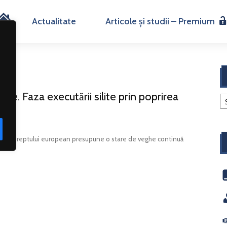
H
Actualitate
Articole și studii – Premium
o
m
re. Faza executării silite prin poprirea
e
ioritară a dreptului european presupune o stare de veghe continuă