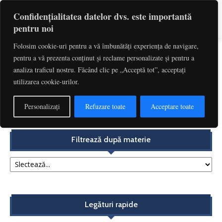
Confidențialitatea datelor dvs. este importantă
pentru noi
Folosim cookie-uri pentru a vă îmbunătăți experiența de navigare,
pentru a vă prezenta conținut și reclame personalizate și pentru a
Etichetă: OUG 80/2013
analiza traficul nostru. Făcând clic pe „Acceptă tot”, acceptați
utilizarea cookie-urilor.
Taxele judiciare de timbru – aspecte reflectate în
jurisprudența Curții Constituționale | Ionița Cochințu
Personalizați
Refuzare toate
Acceptare toate
Redactia
-
noiembrie 13, 2017
Filtrează după materie
Legături rapide