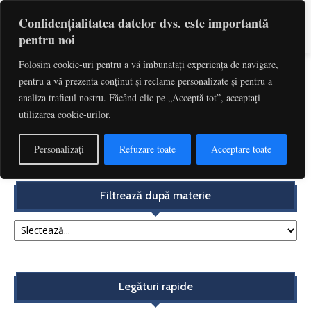
Confidențialitatea datelor dvs. este importantă
pentru noi
Folosim cookie-uri pentru a vă îmbunătăți experiența de navigare,
pentru a vă prezenta conținut și reclame personalizate și pentru a
Etichetă: Reglementare
analiza traficul nostru. Făcând clic pe „Acceptă tot”, acceptați
utilizarea cookie-urilor.
Autoritatea părintească: un recurs la morală, o
iminentă reformare | Maria‐Cristina Vaida
Personalizați
Refuzare toate
Acceptare toate
Redactia
-
aprilie 2, 2019
Filtrează după materie
Legături rapide