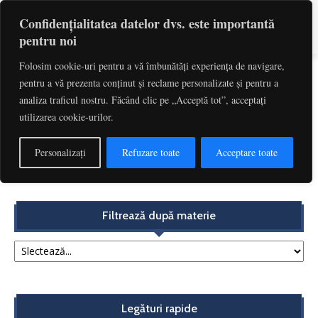
Confidențialitatea datelor dvs. este importantă
pentru noi
Folosim cookie-uri pentru a vă îmbunătăți experiența de navigare,
pentru a vă prezenta conținut și reclame personalizate și pentru a
Etichetă: Renegocierea Contractului
analiza traficul nostru. Făcând clic pe „Acceptă tot”, acceptați
utilizarea cookie-urilor.
Scurtă analiză a practicii instanțelor judecătorești după
publicarea Deciziei Curții Constituționale nr. 623/2016
Personalizați
Refuzare toate
Acceptare toate
|...
Redactia
-
decembrie 4, 2017
Filtrează după materie
Legături rapide