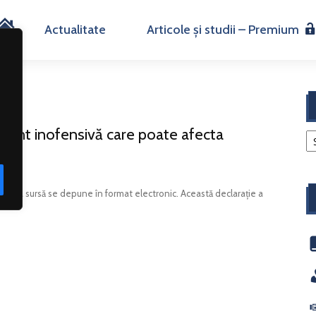
H
Actualitate
Articole și studii – Premium
o
m
arent inofensivă care poate afecta
e
...
rea la sursă se depune în format electronic. Această declarație a