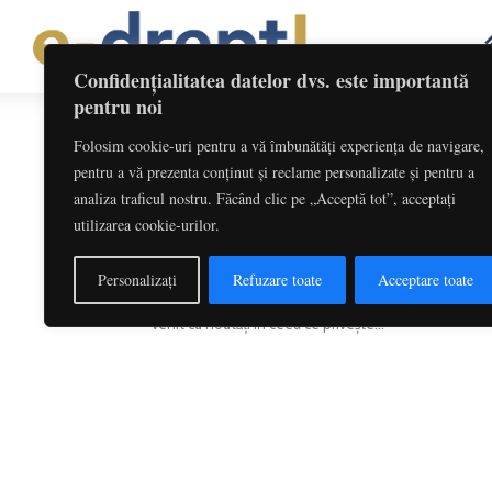
Confidențialitatea datelor dvs. este importantă
pentru noi
Folosim cookie-uri pentru a vă îmbunătăți experiența de navigare,
Etichetă: Retinerea La Sursa
pentru a vă prezenta conținut și reclame personalizate și pentru a
analiza traficul nostru. Făcând clic pe „Acceptă tot”, acceptați
Declarația 207 – o modificare ap
utilizarea cookie-urilor.
negativ relațiile firmelor românești
Redactia
-
noiembrie 14, 2017
Personalizați
Refuzare toate
Acceptare toate
Începând cu acest an, declarația anuală privind reține
venit cu noutăți în ceea ce privește...