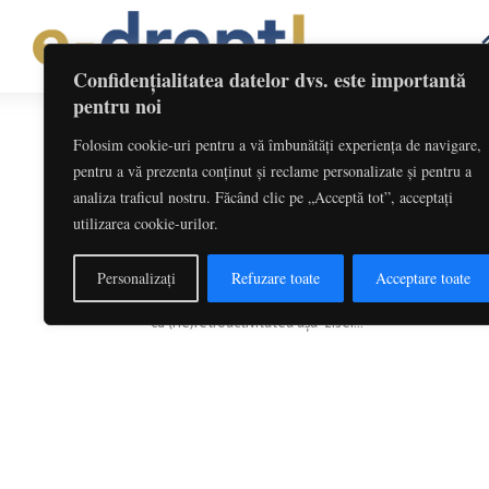
Confidențialitatea datelor dvs. este importantă
pentru noi
Folosim cookie-uri pentru a vă îmbunătăți experiența de navigare,
Etichetă: Retroactivitate Legea 
pentru a vă prezenta conținut și reclame personalizate și pentru a
analiza traficul nostru. Făcând clic pe „Acceptă tot”, acceptați
Aplicarea în timp a așa-zisei Legi
utilizarea cookie-urilor.
Legii nr....
Redactia
-
decembrie 4, 2017
Personalizați
Refuzare toate
Acceptare toate
Prezentul studiu, ținând seama și de interesul deopotr
cu (ne)retroactivitatea așa-zisei...