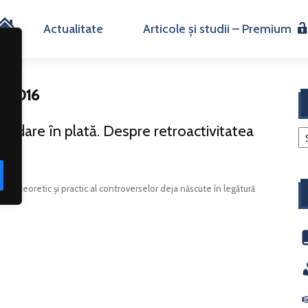
H
Actualitate
Articole și studii – Premium
o
77/2016
m
 de dare în plată. Despre retroactivitatea
e
ivă teoretic și practic al controverselor deja născute în legătură