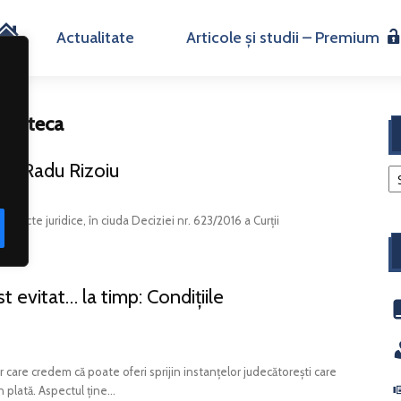
H
Actualitate
Articole și studii – Premium
o
 Ipoteca
m
tă | Radu Rizoiu
e
efecte juridice, în ciuda Deciziei nr. 623/2016 a Curții
t evitat… la timp: Condițiile
r care credem că poate oferi sprijin instanțelor judecătorești care
 plată. Aspectul ține...