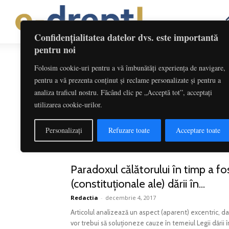
Confidențialitatea datelor dvs. este importantă
pentru noi
Folosim cookie-uri pentru a vă îmbunătăți experiența de navigare,
Etichetă: Scopul Contractului De
pentru a vă prezenta conținut și reclame personalizate și pentru a
analiza traficul nostru. Făcând clic pe „Acceptă tot”, acceptați
Tipic și atipic în Legea dării în pla
utilizarea cookie-urilor.
Redactia
-
decembrie 4, 2017
Considerăm că Legea dării în plată continuă să producă 
Personalizați
Refuzare toate
Acceptare toate
Constituționale. În condițiile...
Paradoxul călătorului în timp a fos
(constituționale ale) dării în...
Redactia
-
decembrie 4, 2017
Articolul analizează un aspect (aparent) excentric, da
vor trebui să soluționeze cauze în temeiul Legii dării în