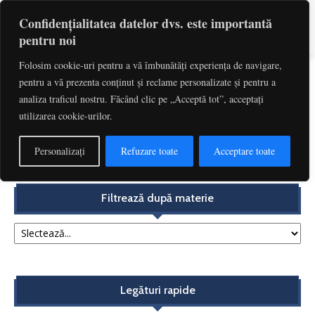
Confidențialitatea datelor dvs. este importantă
pentru noi
Folosim cookie-uri pentru a vă îmbunătăți experiența de navigare,
pentru a vă prezenta conținut și reclame personalizate și pentru a
Etichetă: Taxe Judiciare De Timbru
analiza traficul nostru. Făcând clic pe „Acceptă tot”, acceptați
utilizarea cookie-urilor.
Taxele judiciare de timbru – aspecte reflectate în
jurisprudența Curții Constituționale | Ionița Cochințu
Personalizați
Refuzare toate
Acceptare toate
Redactia
-
noiembrie 13, 2017
Filtrează după materie
Legături rapide