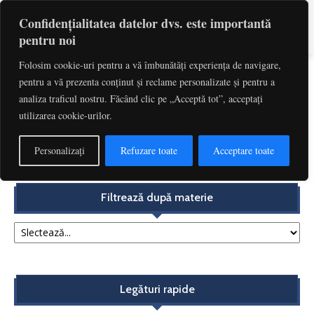
Confidențialitatea datelor dvs. este importantă
pentru noi
Folosim cookie-uri pentru a vă îmbunătăți experiența de navigare,
pentru a vă prezenta conținut și reclame personalizate și pentru a
Etichetă: Tourist Services
analiza traficul nostru. Făcând clic pe „Acceptă tot”, acceptați
utilizarea cookie-urilor.
Selected issues in the VAT taxation of tourist services
in Poland | Marcin Burzec
Personalizați
Refuzare toate
Acceptare toate
Redactia
-
noiembrie 14, 2017
Filtrează după materie
Legături rapide