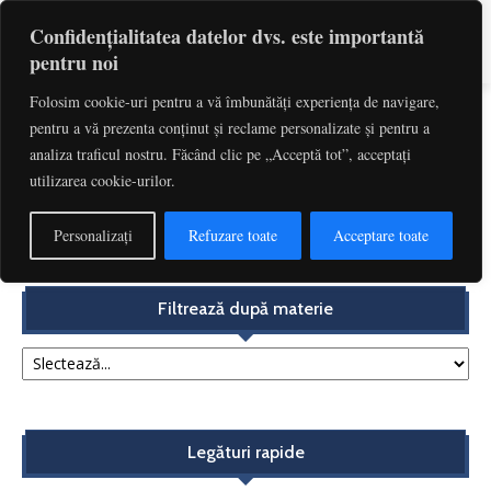
Confidențialitatea datelor dvs. este importantă
pentru noi
Folosim cookie-uri pentru a vă îmbunătăți experiența de navigare,
pentru a vă prezenta conținut și reclame personalizate și pentru a
Etichetă: Tva Drepturi De Autor
analiza traficul nostru. Făcând clic pe „Acceptă tot”, acceptați
utilizarea cookie-urilor.
Incidența TVA-ului asupra remunerațiilor încasate de
organismele de gestiune colectivă – un aspect demn...
Personalizați
Refuzare toate
Acceptare toate
Redactia
-
noiembrie 14, 2017
Filtrează după materie
Legături rapide