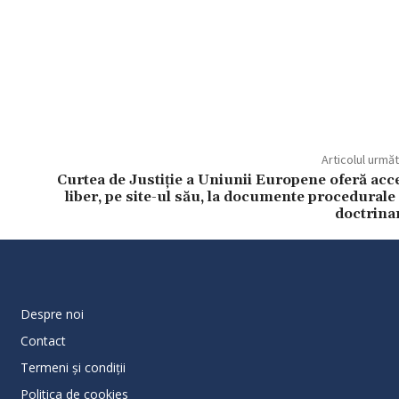
Articolul urmă
Curtea de Justiție a Uniunii Europene oferă acc
liber, pe site-ul său, la documente procedurale 
doctrina
Despre noi
Contact
Termeni și condiții
Politica de cookies