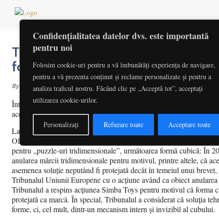
Home
Actua
Confidențialitatea datelor dvs. este importantă
pentru noi
Tribunalul confirmă anularea mărci
forma „Rubik’s cube”
Folosim cookie-uri pentru a vă îmbunătăți experiența de navigare,
pentru a vă prezenta conținut și reclame personalizate și pentru a
By
Redactia
octombrie 24, 2019
analiza traficul nostru. Făcând clic pe „Acceptă tot”, acceptați
utilizarea cookie-urilor.
Întrucât caracteristicile esențiale ale acestei forme sunt necesare pen
acestui produs, această formă nu ar fi putut fi înregistrată ca marcă
Personalizați
Refuzare toate
Acceptare toate
La cererea Seven Towns, o societate britanică ce administrează printr
Oficiul Uniunii Europene pentru Proprietate Intelectuală (EUIPO) a
pentru „puzzle-uri tridimensionale”, următoarea formă cubică: În 2
anularea mărcii tridimensionale pentru motivul, printre altele, că ace
asemenea soluție neputând fi protejată decât în temeiul unui brevet,
Tribunalul Uniunii Europene cu o acțiune având ca obiect anularea
Tribunalul a respins acțiunea Simba Toys pentru motivul că forma cu
protejată ca marcă. În special, Tribunalul a considerat că soluția teh
forme, ci, cel mult, dintr-un mecanism intern și invizibil al cubului.