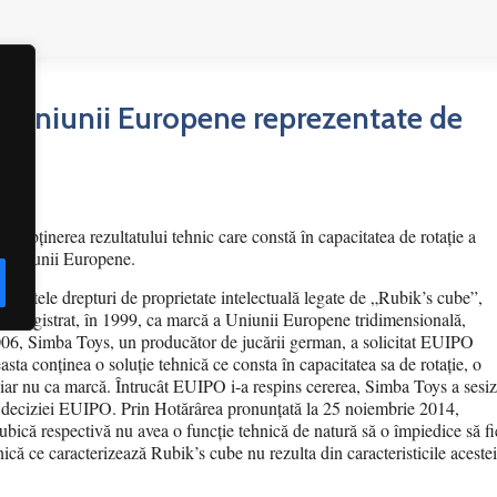
litate
Articole și studii – Premium
Coduri
i Uniunii Europene reprezentate de
tru obținerea rezultatului tehnic care constă în capacitatea de rotație a
 a Uniunii Europene.
e altele drepturi de proprietate intelectuală legate de „Rubik’s cube”,
 înregistrat, în 1999, ca marcă a Uniunii Europene tridimensională,
006, Simba Toys, un producător de jucării german, a solicitat EUIPO
asta conținea o soluție tehnică ce consta în capacitatea sa de rotație, o
 iar nu ca marcă. Întrucât EUIPO i-a respins cererea, Simba Toys a sesiz
 deciziei EUIPO. Prin Hotărârea pronunțată la 25 noiembrie 2014,
bică respectivă nu avea o funcție tehnică de natură să o împiedice să fi
nică ce caracterizează Rubik’s cube nu rezulta din caracteristicile acestei