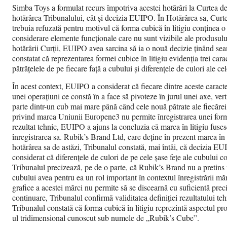
Simba Toys a formulat recurs împotriva acestei hotărâri la Curtea de 
hotărârea Tribunalului, cât și decizia EUIPO. În Hotărârea sa, Curtea
trebuia refuzată pentru motivul că forma cubică în litigiu conținea o
considerare elemente funcționale care nu sunt vizibile ale produsulu
hotărârii Curții, EUIPO avea sarcina să ia o nouă decizie ținând se
constatat că reprezentarea formei cubice în litigiu evidenția trei cara
pătrățelele de pe fiecare față a cubului și diferențele de culori ale cel
În acest context, EUIPO a considerat că fiecare dintre aceste caracte
unei operațiuni ce constă în a face să pivoteze în jurul unei axe, vert
parte dintr-un cub mai mare până când cele nouă pătrate ale fiecărei
privind marca Uniunii Europene3 nu permite înregistrarea unei forme 
rezultat tehnic, EUIPO a ajuns la concluzia că marca în litigiu fuses
înregistrarea sa. Rubik’s Brand Ltd, care deține în prezent marca în 
hotărârea sa de astăzi, Tribunalul constată, mai întâi, că decizia E
considerat că diferențele de culori de pe cele șase fețe ale cubului con
Tribunalul precizează, pe de o parte, că Rubik’s Brand nu a pretins n
cubului avea pentru ea un rol important în contextul înregistrării mărci
grafice a acestei mărci nu permite să se discearnă cu suficientă preci
continuare, Tribunalul confirmă validitatea definiției rezultatului teh
Tribunalul constată că forma cubică în litigiu reprezintă aspectul pro
ul tridimensional cunoscut sub numele de „Rubik’s Cube”.