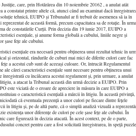
Justiție, care, prin Hotărârea din 10 noiembrie 20162 , a anulat atât
 a constatat printre altele că, atunci când au examinat dacă înregistrare
 soluție tehnică, EUIPO și Tribunalul ar fi trebuit de asemenea să ia în
i reprezentat de această formă, precum capacitatea sa de rotație. În urm
ama de constatările Curții. Prin decizia din 19 iunie 2017, EUIPO a
cteristici esențiale, și anume forma globală a cubului, liniile negre și
or șase fețe ale cubului.
ristici esențiale era necesară pentru obținerea unui rezultat tehnic în ur
ical și orizontal, rândurile de cuburi mai mici de diferite culori care fac
 fețe a acestui cub sunt de aceeași culoare. Or, întrucât Regulamentul
ale cărei caracteristici esențiale sunt necesare pentru obținerea unui
e înregistrată cu încălcarea acestui regulament și, prin urmare, a anulat
litigiu, a atacat la Tribunal această din urmă decizie a EUIPO. Prin
UIPO este viciată de o eroare de apreciere în măsura în care EUIPO a
stituiau o caracteristică esențială a mărcii în litigiu. În această privință,
iciodată că eventuala prezență a unor culori pe fiecare dintre fețele
i în litigiu și, pe de altă parte, că o simplă analiză vizuală a reprezentăr
zie existența unor diferențe de culori pe cele șase fețe ale cubului. În
nic care figurează în decizia atacată. În acest context, pe de o parte,
dusului concret pentru care a fost solicitată înregistrarea, în speță puzzl