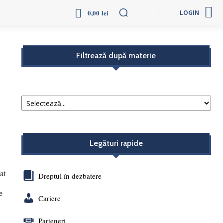
More
0,00 lei
LOGIN
Filtrează după materie
Legături rapide
at
Dreptul în dezbatere
e
Cariere
Parteneri