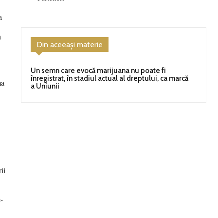
a
a
Din aceeași materie
Un semn care evocă marijuana nu poate fi
înregistrat, în stadiul actual al dreptului, ca marcă
ma
a Uniunii
ii
e-