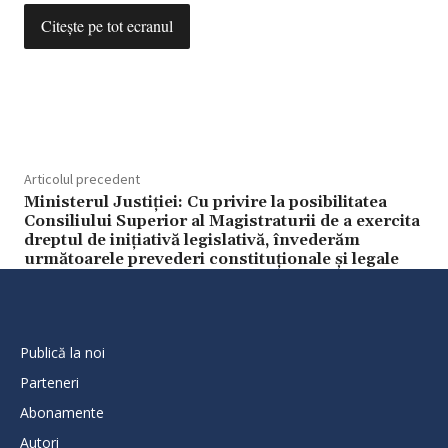
Citește pe tot ecranul
Articolul precedent
Ministerul Justiției: Cu privire la posibilitatea
Consiliului Superior al Magistraturii de a exercita
dreptul de inițiativă legislativă, învederăm
următoarele prevederi constituționale și legale
Publică la noi
Parteneri
Abonamente
Autori