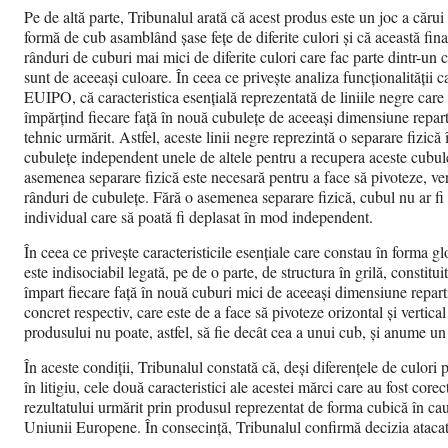
Pe de altă parte, Tribunalul arată că acest produs este un joc a cărui 
formă de cub asamblând șase fețe de diferite culori și că această finali
rânduri de cuburi mai mici de diferite culori care fac parte dintr-un
sunt de aceeași culoare. În ceea ce privește analiza funcționalității car
EUIPO, că caracteristica esențială reprezentată de liniile negre care se
împărțind fiecare față în nouă cubulețe de aceeași dimensiune reparti
tehnic urmărit. Astfel, aceste linii negre reprezintă o separare fizică
cubulețe independent unele de altele pentru a recupera aceste cubuleț
asemenea separare fizică este necesară pentru a face să pivoteze, vert
rânduri de cubulețe. Fără o asemenea separare fizică, cubul nu ar fi
individual care să poată fi deplasat în mod independent.
În ceea ce privește caracteristicile esențiale care constau în forma 
este indisociabil legată, pe de o parte, de structura în grilă, constitui
împart fiecare față în nouă cuburi mici de aceeași dimensiune repartiz
concret respectiv, care este de a face să pivoteze orizontal și verti
produsului nu poate, astfel, să fie decât cea a unui cub, și anume un
În aceste condiții, Tribunalul constată că, deși diferențele de culori p
în litigiu, cele două caracteristici ale acestei mărci care au fost co
rezultatului urmărit prin produsul reprezentat de forma cubică în cauz
Uniunii Europene. În consecință, Tribunalul confirmă decizia atacat