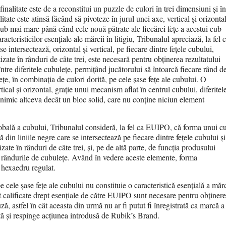
finalitate este de a reconstitui un puzzle de culori în trei dimensiuni și în
tate este atinsă făcând să pivoteze în jurul unei axe, vertical și orizontal
 cub mai mare până când cele nouă pătrate ale fiecărei fețe a acestui cub
acteristicilor esențiale ale mărcii în litigiu, Tribunalul apreciază, la fel 
 intersectează, orizontal și vertical, pe fiecare dintre fețele cubului,
zate în rânduri de câte trei, este necesară pentru obținerea rezultatului
 între diferitele cubulețe, permițând jucătorului să întoarcă fiecare rând d
e, în combinația de culori dorită, pe cele șase fețe ale cubului. O
ical și orizontal, grație unui mecanism aflat în centrul cubului, diferitel
 nimic altceva decât un bloc solid, care nu conține niciun element
globală a cubului, Tribunalul consideră, la fel ca EUIPO, că forma unui c
tă din liniile negre care se intersectează pe fiecare dintre fețele cubului și
ate în rânduri de câte trei, și, pe de altă parte, de funcția produsului
cal rândurile de cubulețe. Având în vedere aceste elemente, forma
 hexaedru regulat.
e cele șase fețe ale cubului nu constituie o caracteristică esențială a mărc
rect calificate drept esențiale de către EUIPO sunt necesare pentru obținer
ă, astfel în cât aceasta din urmă nu ar fi putut fi înregistrată ca marcă a
ă și respinge acțiunea introdusă de Rubik’s Brand.