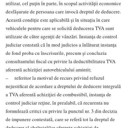
utilizat, cel puţin în parte, în scopul activităţii economice
desfăşurate de persoana care invocă dreptul de deducere.
Această condiţie este aplicabilă şi în situaţia în care
vehiculele pentru care se solicită deducerea TVA sunt
utilizate de către agenţii de vânzări. Instanţa de control
judiciar constată că în mod judicios a înlăturat instanţa
de fond proba cu înscrisurile, precum şi concluzia
consultantului fiscal cu privire la deductibilitatea TVA
aferentă achiziţiei autovehiculului amintit;
– referitor la motivul de recurs privind refuzul
nejustificat de acordare a dreptului de deducere integrală
a TVA aferentă achiziţiei de combustibil, instanţa de
control judiciar reţine, în prealabil, că recurenta nu
formulează critici cu privire la punctul nr. 3 din decizia
de impunere contestată, care se referă tot la dreptul de
deducere al cheltuielilor aferente achiziţiei de