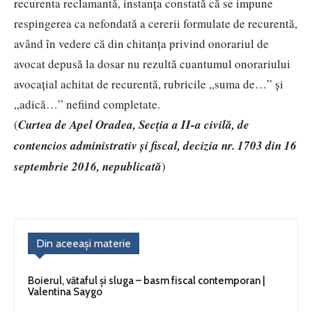
recurenta reclamantă, instanţa constată că se impune
respingerea ca nefondată a cererii formulate de recurentă,
având în vedere că din chitanţa privind onorariul de
avocat depusă la dosar nu rezultă cuantumul onorariului
avocaţial achitat de recurentă, rubricile „suma de…” şi
„adică…” nefiind completate.
(
Curtea de Apel Oradea, Secţia a II-a civilă, de
contencios administrativ şi fiscal, decizia nr. 1703 din 16
septembrie 2016, nepublicată
)
Din aceeași materie
Boierul, vătaful şi sluga – basm fiscal contemporan |
Valentina Saygo