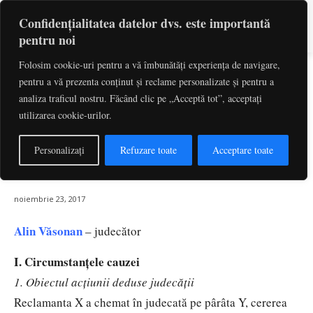
Confidențialitatea datelor dvs. este importantă
pentru noi
Folosim cookie-uri pentru a vă îmbunătăți experiența de navigare,
TVA. Drept de deducere a
pentru a vă prezenta conținut și reclame personalizate și pentru a
cheltuielilor cu autoturismul.
analiza traficul nostru. Făcând clic pe „Acceptă tot”, acceptați
utilizarea cookie-urilor.
Utilizare în scopul activității
economice. Drept de deducere a
Personalizați
Refuzare toate
Acceptare toate
cheltuielilor cu combustibilul
noiembrie 23, 2017
Alin Văsonan
– judecător
I. Circumstanţele cauzei
1. Obiectul acţiunii deduse judecăţii
Reclamanta X a chemat în judecată pe pârâta Y, cererea