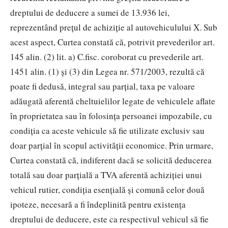
dreptului de deducere a sumei de 13.936 lei,
reprezentând preţul de achiziţie al autovehiculului X. Sub
acest aspect, Curtea constată că, potrivit prevederilor art.
145 alin. (2) lit. a) C.fisc. coroborat cu prevederile art.
1451 alin. (1) și (3) din Legea nr. 571/2003, rezultă că
poate fi dedusă, integral sau parţial, taxa pe valoare
adăugată aferentă cheltuielilor legate de vehiculele aflate
în proprietatea sau în folosinţa persoanei impozabile, cu
condiţia ca aceste vehicule să fie utilizate exclusiv sau
doar parţial în scopul activităţii economice. Prin urmare,
Curtea constată că, indiferent dacă se solicită deducerea
totală sau doar parţială a TVA aferentă achiziţiei unui
vehicul rutier, condiţia esenţială şi comună celor două
ipoteze, necesară a fi îndeplinită pentru existenţa
dreptului de deducere, este ca respectivul vehicul să fie