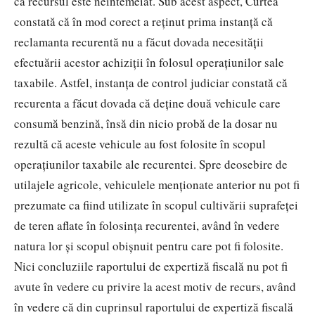
că recursul este neîntemeiat. Sub acest aspect, Curtea
constată că în mod corect a reţinut prima instanţă că
reclamanta recurentă nu a făcut dovada necesităţii
efectuării acestor achiziţii în folosul operaţiunilor sale
taxabile. Astfel, instanţa de control judiciar constată că
recurenta a făcut dovada că deţine două vehicule care
consumă benzină, însă din nicio probă de la dosar nu
rezultă că aceste vehicule au fost folosite în scopul
operaţiunilor taxabile ale recurentei. Spre deosebire de
utilajele agricole, vehiculele menţionate anterior nu pot fi
prezumate ca fiind utilizate în scopul cultivării suprafeţei
de teren aflate în folosinţa recurentei, având în vedere
natura lor şi scopul obişnuit pentru care pot fi folosite.
Nici concluziile raportului de expertiză fiscală nu pot fi
avute în vedere cu privire la acest motiv de recurs, având
în vedere că din cuprinsul raportului de expertiză fiscală