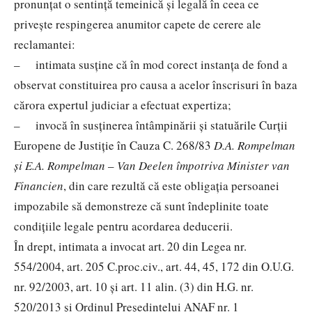
pronunţat o sentinţă temeinică şi legală în ceea ce
priveşte respingerea anumitor capete de cerere ale
reclamantei:
– intimata susţine că în mod corect instanţa de fond a
observat constituirea pro causa a acelor înscrisuri în baza
cărora expertul judiciar a efectuat expertiza;
– invocă în susţinerea întâmpinării şi statuările Curţii
Europene de Justiţie în Cauza C. 268/83
D.A. Rompelman
şi E.A. Rompelman
–
Van Deelen împotriva Minister van
Financien
, din care rezultă că este obligaţia persoanei
impozabile să demonstreze că sunt îndeplinite toate
condiţiile legale pentru acordarea deducerii.
În drept, intimata a invocat art. 20 din Legea nr.
554/2004, art. 205 C.proc.civ., art. 44, 45, 172 din O.U.G.
nr. 92/2003, art. 10 şi art. 11 alin. (3) din H.G. nr.
520/2013 și Ordinul Preşedintelui ANAF nr. 1