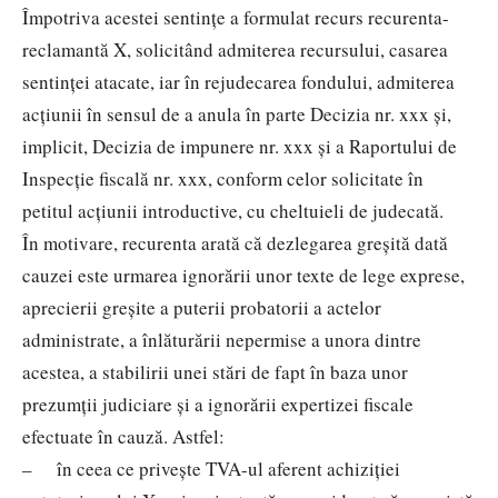
Împotriva acestei sentinţe a formulat recurs recurenta-
reclamantă X, solicitând admiterea recursului, casarea
sentinţei atacate, iar în rejudecarea fondului, admiterea
acţiunii în sensul de a anula în parte Decizia nr. xxx şi,
implicit, Decizia de impunere nr. xxx şi a Raportului de
Inspecţie fiscală nr. xxx, conform celor solicitate în
petitul acţiunii introductive, cu cheltuieli de judecată.
În motivare, recurenta arată că dezlegarea greşită dată
cauzei este urmarea ignorării unor texte de lege exprese,
aprecierii greşite a puterii probatorii a actelor
administrate, a înlăturării nepermise a unora dintre
acestea, a stabilirii unei stări de fapt în baza unor
prezumţii judiciare și a ignorării expertizei fiscale
efectuate în cauză. Astfel:
– în ceea ce priveşte TVA-ul aferent achiziţiei