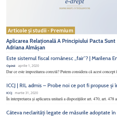
Articole și studii - Premium
Aplicarea Relațională A Principiului Pacta Sunt
Adriana Almășan
Este sistemul fiscal românesc „fair”? | Marilena E
aprilie 1, 2020
Opinii
Dar ce este impozitarea corectă? Putem considera că acest concept î
ICCJ | RIL admis – Probe noi ce pot fi propuse și încu
martie 31, 2020
ICCJ
În interpretarea şi aplicarea unitară a dispoziţiilor art. 470, art. 478 
Câteva neclarități legate de măsurile adoptate în 