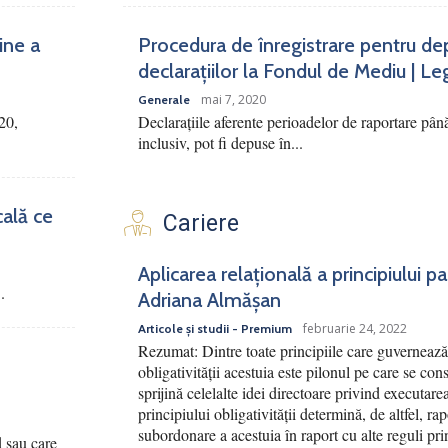
ine a
Procedura de înregistrare pentru de
declarațiilor la Fondul de Mediu | Le
mai 7, 2020
Generale
20,
Declarațiile aferente perioadelor de raportare pân
inclusiv, pot fi depuse în...
cală ce
Cariere
Aplicarea relațională a principiului p
.
Adriana Almășan
februarie 24, 2022
Articole și studii - Premium
Rezumat: Dintre toate principiile care guvernează 
obligativității acestuia este pilonul pe care se cons
sprijină celelalte idei directoare privind executar
principiului obligativității determină, de altfel, ra
subordonare a acestuia în raport cu alte reguli pri
d sau care