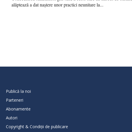
alăptează a dat naștere unor practici neunitare la...
Publică la noi
Parteneri
Abonamente
Autori
Copyright & Condiții de publicare