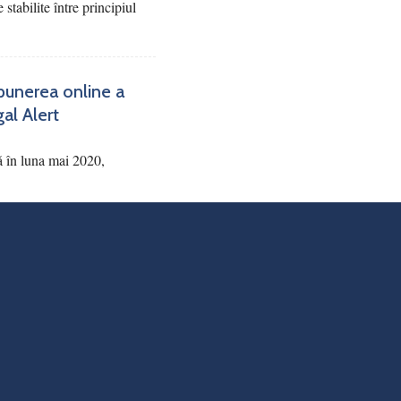
 stabilite între principiul
punerea online a
gal Alert
ă în luna mai 2020,