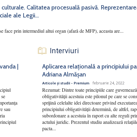
 culturale. Calitatea procesuală pasivă. Reprezentar
iale ale Legii...
se face prin intermediul altui organ (afară de MFP), aceasta are...
Interviuri
rvanda |
Aplicarea relațională a principiului p
Adriana Almășan
februarie 24, 2022
Articole și studii - Premium
cipiul
Rezumat: Dintre toate principiile care guvernează 
 se
obligativității acestuia este pilonul pe care se cons
Importanța
sprijină celelalte idei directoare privind executar
re sau
principiului obligativității determină, de altfel, ra
ria
subordonare a acestuia în raport cu alte reguli pri
principiul
actului juridic. Prezentul studiu analizează relațiile
pacta...