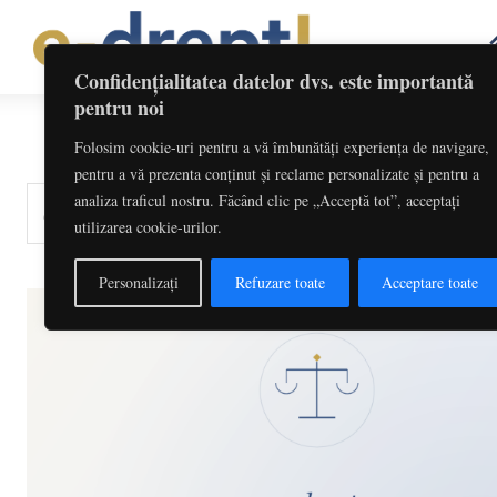
Confidențialitatea datelor dvs. este importantă
pentru noi
Folosim cookie-uri pentru a vă îmbunătăți experiența de navigare,
pentru a vă prezenta conținut și reclame personalizate și pentru a
analiza traficul nostru. Făcând clic pe „Acceptă tot”, acceptați
cuvinte-cheie, titlu articol, autor
utilizarea cookie-urilor.
Personalizați
Refuzare toate
Acceptare toate