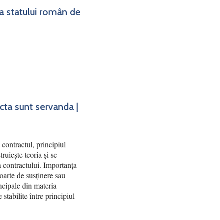
ea statului român de
acta sunt servanda |
contractul, principiul
truiește teoria și se
ea contractului. Importanța
poarte de susținere sau
ncipale din materia
 stabilite între principiul