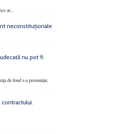
ce ar...
sunt neconstituționale
judecată nu pot fi
tanța de fond s-a pronunțat,
 contractului.