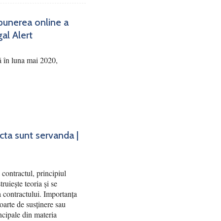
punerea online a
gal Alert
ă în luna mai 2020,
acta sunt servanda |
contractul, principiul
truiește teoria și se
ea contractului. Importanța
poarte de susținere sau
ncipale din materia