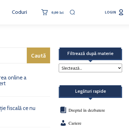
Coduri
0,00 lei
LOGIN
Filtrează după materie
Caută
rea online a
ert
Legături rapide
ie fiscală ce nu
Dreptul în dezbatere
Cariere