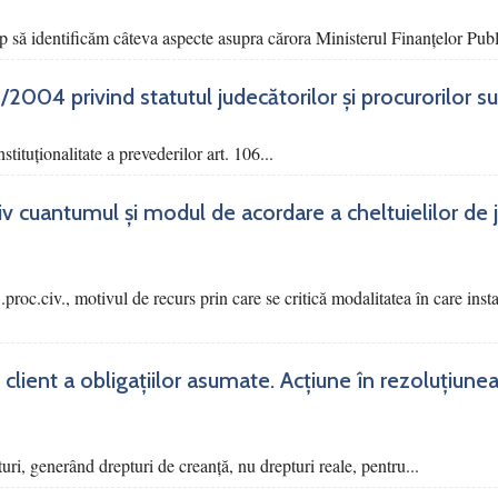
p să identificăm câteva aspecte asupra cărora Ministerul Finanțelor Publi
03/2004 privind statutul judecătorilor și procurorilor 
tituționalitate a prevederilor art. 106...
siv cuantumul și modul de acordare a cheltuielilor de 
 C.proc.civ., motivul de recurs prin care se critică modalitatea în care ins
 client a obligațiilor asumate. Acțiune în rezoluțiunea
turi, generând drepturi de creanță, nu drepturi reale, pentru...