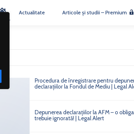
H
Actualitate
Articole și studii – Premium
o
m
e
Procedura de înregistrare pentru depune
declarațiilor la Fondul de Mediu | Legal Al
Depunerea declarațiilor la AFM – o obligaț
trebuie ignorată! | Legal Alert