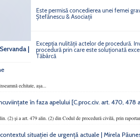
Este permisă concedierea unei femei gra
Ștefănescu & Asociații
Excepția nulității actelor de procedură. I
 Servanda |
procedură prin care este soluționată excepț
Tăbârcă
ne
nseamnă echitate, așa...
viințate în faza apelului [C.proc.civ. art. 470, 478 alin
alin. (2) şi a art. 479 alin. (2) din Codul de procedură civilă, prin raportar
contextul situației de urgență actuale | Mirela Păune