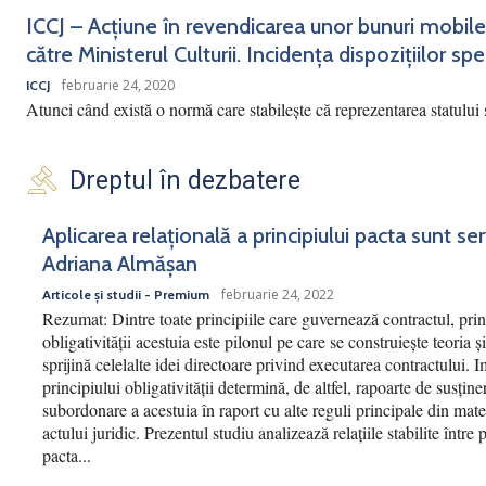
ICCJ – Acțiune în revendicarea unor bunuri mobile
către Ministerul Culturii. Incidența dispozițiilor spec
februarie 24, 2020
ICCJ
Atunci când există o normă care stabilește că reprezentarea statului 
Dreptul în dezbatere
Aplicarea relațională a principiului pacta sunt se
Adriana Almășan
februarie 24, 2022
Articole și studii - Premium
Rezumat: Dintre toate principiile care guvernează contractul, prin
obligativității acestuia este pilonul pe care se construiește teoria și
sprijină celelalte idei directoare privind executarea contractului. 
principiului obligativității determină, de altfel, rapoarte de susține
subordonare a acestuia în raport cu alte reguli principale din mate
actului juridic. Prezentul studiu analizează relațiile stabilite între 
pacta...