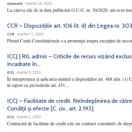
martie 24, 2020
Generale
La câteva zile de la data publicării O.U.G. nr. 30/2020, am avut tim
CCR – Dispozițiile art. 106 lit. d) din Legea nr. 3
martie 11, 2020
CCR
Plenul Curții Constituționale s-a pronunțat asupra excepției de necons
ICCJ | RIL admis – Criticile de recurs vizând exclu
încadrate în...
martie 9, 2020
ICCJ
În interpretarea și aplicarea unitară a dispozițiilor art. 488 alin. (1)
în raport cu prevederile art. 451...
ICCJ – Facilitate de credit. Neîndeplinirea de către
Condiții și efecte [C. civ., art. 2.193]
martie 2, 2020
ICCJ
Contractul de facilitate de credit este un contract constitutiv de drep