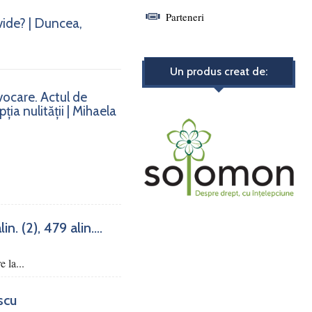
Parteneri
vide? | Duncea,
Un produs creat de:
nvocare. Actul de
ia nulității | Mihaela
. (2), 479 alin....
e la...
scu