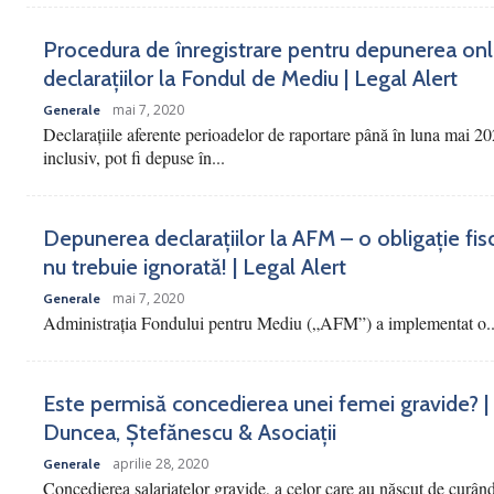
Procedura de înregistrare pentru depunerea onl
declarațiilor la Fondul de Mediu | Legal Alert
mai 7, 2020
Generale
Declarațiile aferente perioadelor de raportare până în luna mai 20
inclusiv, pot fi depuse în...
Depunerea declarațiilor la AFM – o obligație fis
nu trebuie ignorată! | Legal Alert
mai 7, 2020
Generale
Administrația Fondului pentru Mediu („AFM”) a implementat o..
Este permisă concedierea unei femei gravide? |
Duncea, Ștefănescu & Asociații
aprilie 28, 2020
Generale
Concedierea salariatelor gravide, a celor care au născut de curân